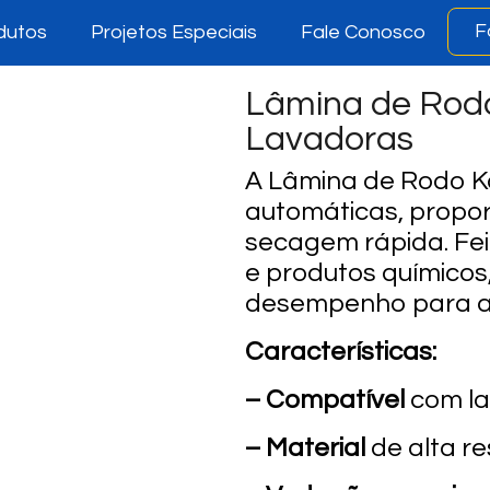
F
dutos
Projetos Especiais
Fale Conosco
Lâmina de Rodo 
Lavadoras
A Lâmina de Rodo K
automáticas, propor
secagem rápida. Feit
e produtos químicos
desempenho para amb
Características:
– Compatível
com la
– Material
de alta re