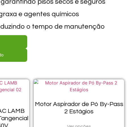
, garantindo pisos secos e seguros
 graxa e agentes químicos
reduzindo o tempo de manutenção
do
Motor Aspirador de Pó By-Pass
AC LAMB
2 Estágios
Tangencial
40V
Ver opções