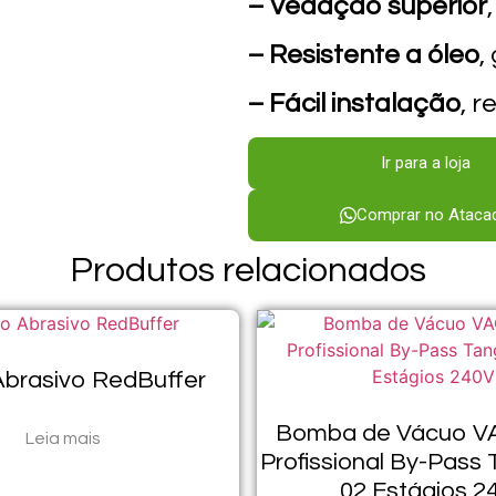
– Vedação superior
– Resistente a óleo
,
– Fácil instalação
, 
Ir para a loja
Comprar no Ataca
Produtos relacionados
Abrasivo RedBuffer
Bomba de Vácuo V
Leia mais
Profissional By-Pass 
02 Estágios 2